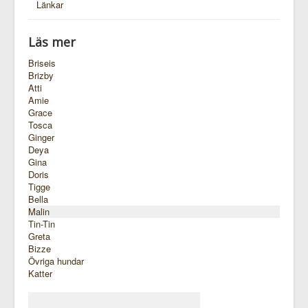
Länkar
Läs mer
Briseis
Brizby
Atti
Amie
Grace
Tosca
Ginger
Deya
Gina
Doris
Tigge
Bella
Malin
Tin-Tin
Greta
Bizze
Övriga hundar
Katter