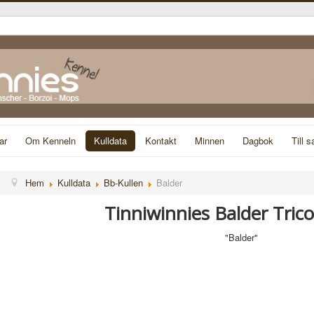
ar
Om Kenneln
Kulldata
Kontakt
Minnen
Dagbok
Till s
Hem
Kulldata
Bb-Kullen
Balder
Tinniwinnies Balder Trico
"Balder"