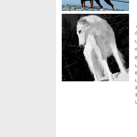
Ö
L
R
B
L
B
L