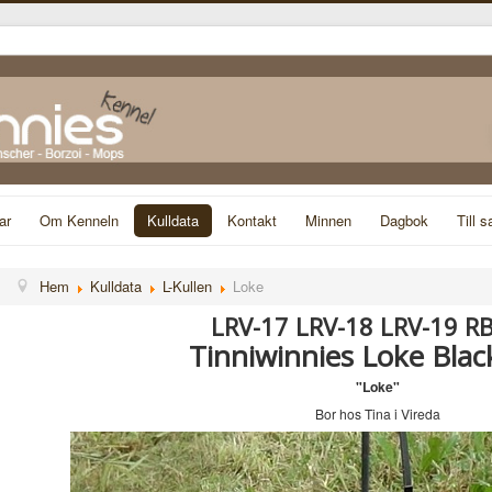
ar
Om Kenneln
Kulldata
Kontakt
Minnen
Dagbok
Till s
Hem
Kulldata
L-Kullen
Loke
LRV-17 LRV-18 LRV-19 R
Tinniwinnies Loke Blac
"Loke"
Bor hos Tina i Vireda