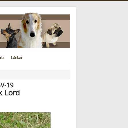
alu
Länkar
BV-19
k Lord