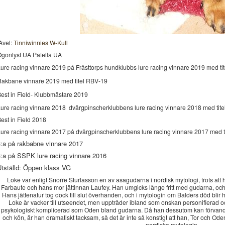
Avel:
Tinniwinnies W-Kull
gonlyst UA Patella UA
ure racing vinnare 2019 på Fråsttorps hundklubbs lure racing vinnare 2019 med ti
akbane vinnare 2019 med titel RBV-19
est in Field- Klubbmästare 2019
ure racing vinnare 2018
dvärgpinscherklubbens lure racing vinnare 2018
med tit
est in Field 2018
ure racing vinnare 2017 på dvärgpinscherklubbens lure racing vinnare 2017 med t
3:a på rakbabne vinnare 2017
3:a på SSPK lure racing vinnare 2016
Utställd: Öppen klass VG
Loke var enligt Snorre Sturlasson en av asagudarna i nordisk mytologi, trots att han
Farbaute och hans mor jättinnan Laufey. Han umgicks länge fritt med gudarna, och
Hans jättenatur tog dock till slut överhanden, och i mytologin om Balders död blir
Loke är vacker till utseendet, men uppträder ibland som onskan personifierad och 
psykologiskt komplicerad som Oden bland gudarna. Då han dessutom kan förvandla s
och kön, är han dramatiskt tacksam, så det är inte så konstigt att han, Tor och Od
nordiska mytologin.