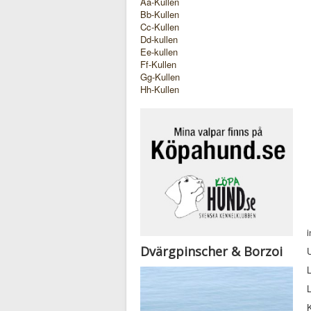
Aa-Kullen
Bb-Kullen
Cc-Kullen
Dd-kullen
Ee-kullen
Ff-Kullen
Gg-Kullen
Hh-Kullen
i
Dvärgpinscher & Borzoi
U
L
K