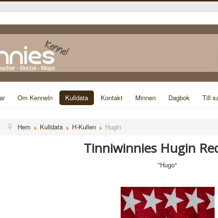
ar
Om Kenneln
Kulldata
Kontakt
Minnen
Dagbok
Till s
Hem
Kulldata
H-Kullen
Hugin
Tinniwinnies Hugin Re
"Hugo"