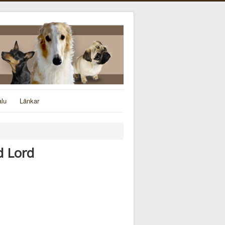
alu
Länkar
d Lord