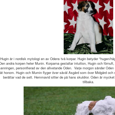
Hugin är i nordisk mytologi en av Odens två korpar. Hugin betyder "hugen/håg
Den andra korpen heter Munin. Korparna gestaltar intuition, Hugin och förnuf
sanningen, personifierad av den allvetande Oden. Varje morgon sänder Oden u
åt honom. Hugin och Mumin flyger över såväl Asgård som över Midgård och se
berättar vad de sett. Hemmavid sitter de på hans skuldror. Oden är mycket 
tillbaka.