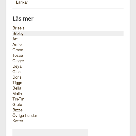
Länkar
Läs mer
Briseis
Brizby
Atti
Amie
Grace
Tosca
Ginger
Deya
Gina
Doris
Tigge
Bella
Malin
Tin-Tin
Greta
Bizze
Övriga hundar
Katter