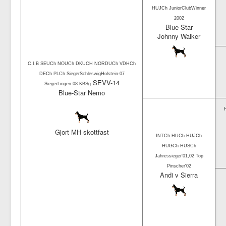
HUJCh JuniorClubWinner
2002
Blue-Star
Johnny Walker
C.I.B SEUCh NOUCh DKUCH NORDUCh VDHCh
DECh PLCh SiegerSchleswigHolstein-07
SEVV-14
SiegerLingen-08 KBSg
Blue-Star Nemo
Gjort MH skottfast
INTCh HUCh HUJCh
HUGCh HUSCh
Jahressieger'01,02 Top
Pinscher'02
Andi v Sierra