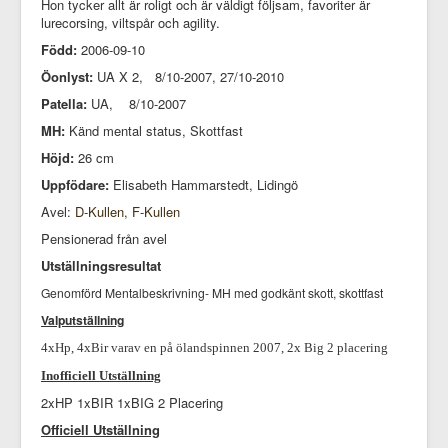
Hon tycker allt är roligt och är väldigt följsam, favoriter är
lurecorsing, viltspår och agility.
Född:
2006-09-10
Öonlyst:
UA X 2, 8/10-2007, 27/10-2010
Patella:
UA, 8/10-2007
MH:
Känd mental status, Skottfast
Höjd:
26 cm
Uppfödare:
Elisabeth Hammarstedt, Lidingö
Avel:
D-Kullen
,
F-Kullen
Pensionerad från avel
Utställningsresultat
Genomförd Mentalbeskrivning- MH med godkänt skott, skottfast
Valputställning
4xHp, 4xBir varav en på ölandspinnen 2007, 2x Big 2 placering
Inofficiell Utställning
2xHP 1xBIR 1xBIG 2 Placering
Officiell Utställning