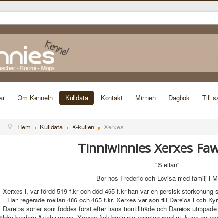
ar
Om Kenneln
Kulldata
Kontakt
Minnen
Dagbok
Till s
Hem
Kulldata
X-kullen
Xerxes
Tinniwinnies Xerxes Fa
"Stellan"
Bor hos Frederic och Lovisa med familj i M
Xerxes l, var fördd 519 f.kr och död 465 f.kr han var en persisk storkonung
Han regerade mellan 486 och 465 f.kr. Xerxes var son till Dareios l och Ky
Dareios söner som föddes först efter hans trontillträde och Dareios utropade ho
äldre brodern Artabazanes. Xerxes fick börja sin regering med att kuva en revo