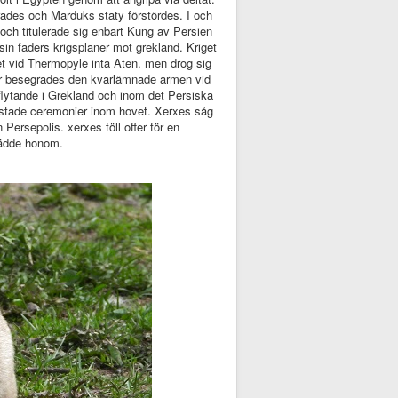
rades och Marduks staty förstördes. I och
ch titulerade sig enbart Kung av Persien
sin faders krigsplaner mot grekland. Kriget
get vid Thermopyle inta Aten. men drog sig
 f.kr besegrades den kvarlämnade armen vid
nflytande i Grekland och inom det Persiska
kostade ceremonier inom hovet. Xerxes såg
Persepolis. xerxes föll offer för en
tädde honom.