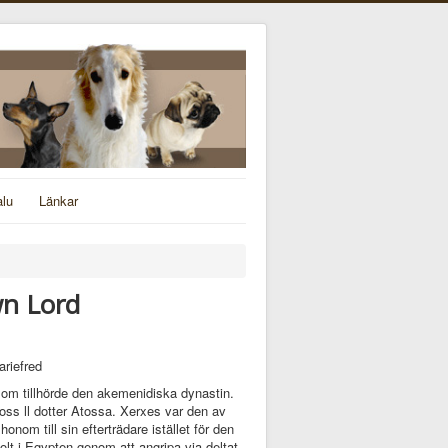
alu
Länkar
wn Lord
ariefred
 som tillhörde den akemenidiska dynastin.
ross ll dotter Atossa. Xerxes var den av
nom till sin efterträdare istället för den
lt i Egypten genom att angripa via deltat.