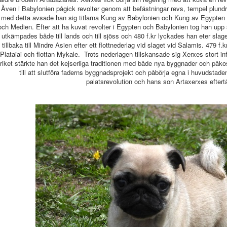
Även i Babylonien pågick revolter genom att befästningar revs, tempel plund
med detta avsade han sig titlarna Kung av Babylonien och Kung av Egypten o
och Medien. Efter att ha kuvat revolter i Egypten och Babylonien tog han upp 
utkämpades både till lands och till sjöss och 480 f.kr lyckades han eter sla
tillbaka till Mindre Asien efter ett flottnederlag vid slaget vid Salamis. 479
Plataiai och flottan Mykale. Trots nederlagen tillskansade sig Xerxes stort i
riket stärkte han det kejserliga traditionen med både nya byggnader och på
till att slutföra faderns byggnadsprojekt och påbörja egna i huvudstaden 
palatsrevolution och hans son Artaxerxes efter