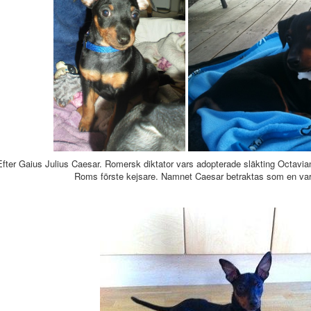
Efter Gaius Julius Caesar. Romersk diktator vars adopterade släkting Octavi
Roms förste kejsare. Namnet Caesar betraktas som en vari