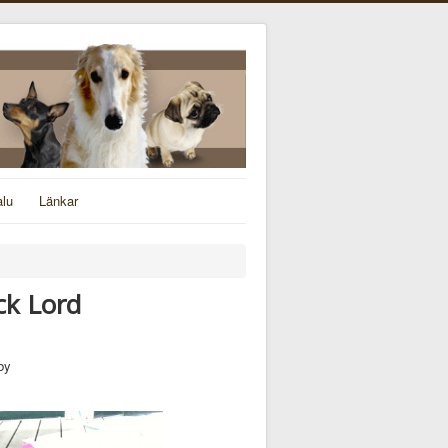
alu
Länkar
ck Lord
by