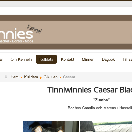
ar
Om Kenneln
Kulldata
Kontakt
Minnen
Dagbok
Till s
Hem
Kulldata
C-kullen
Caesar
Tinniwinnies Caesar Bla
"Zumba"
Bor hos Camilla och Marcus i Hässel