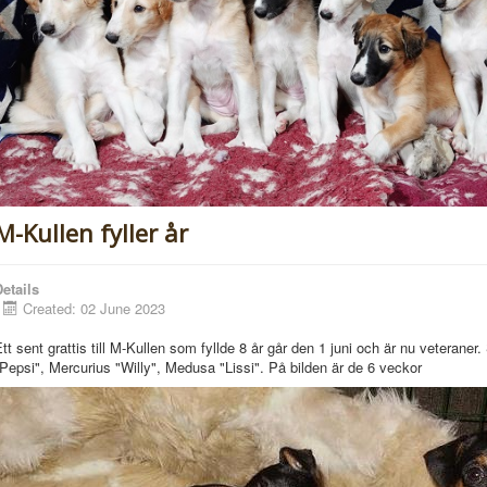
M-Kullen fyller år
etails
Created: 02 June 2023
tt sent grattis till M-Kullen som fyllde 8 år går den 1 juni och är nu veteraner.
Pepsi", Mercurius "Willy", Medusa "Lissi". På bilden är de 6 veckor