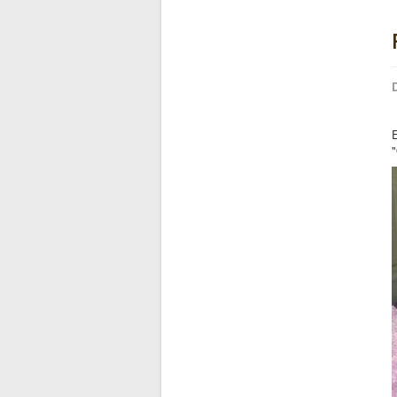
D
E
"