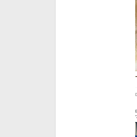
D
E
"