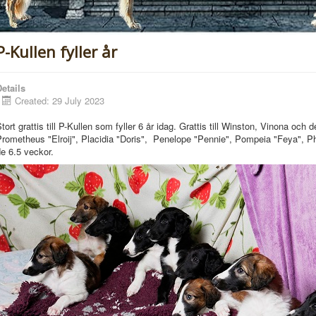
P-Kullen fyller år
etails
Created: 29 July 2023
tort grattis till P-Kullen som fyller 6 år idag.
Grattis till Winston, Vinona och 
rometheus "Elroij", Placidia "Doris", Penelope "Pennie", Pompeia "Feya", Ph
e 6.5 veckor.