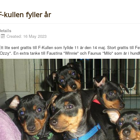
F-kullen fyller år
etails
Created: 16 May 2023
tt lite sent grattis till F-Kullen som fyllde 11 år den 14 maj. Stort grattis till
Fe
Ozzy". En extra tanke till Faustina "Winnie" och Faunus "Milo" som är i hund