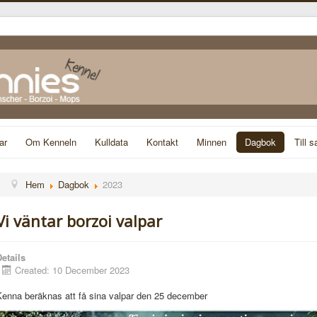
ar
Om Kenneln
Kulldata
Kontakt
Minnen
Dagbok
Till s
Hem
Dagbok
2023
Vi väntar borzoi valpar
etails
Created: 10 December 2023
Kenna beräknas att få sina valpar den 25 december