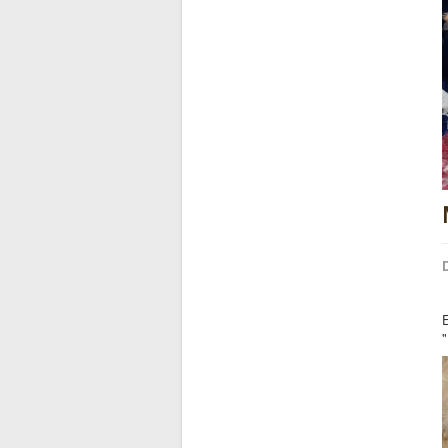
D
E
"