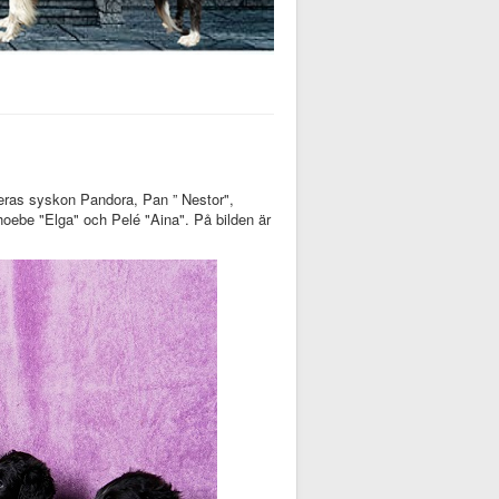
deras syskon Pandora, Pan ” Nestor",
oebe "Elga" och Pelé "Aina". På bilden är