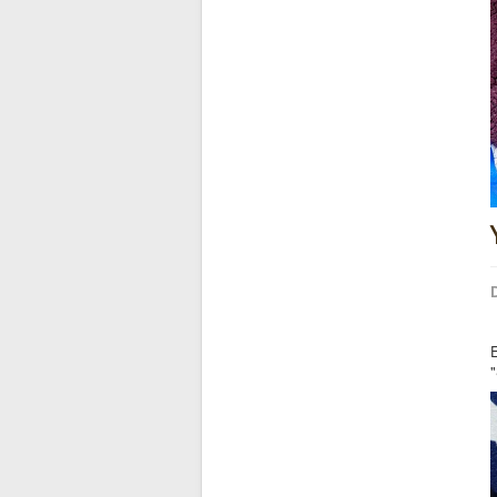
D
E
"