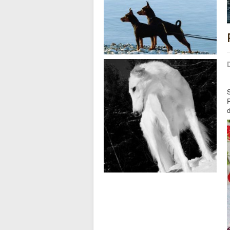
D
S
P
d