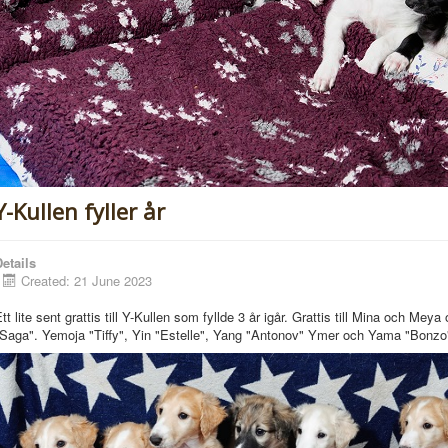
Y-Kullen fyller år
etails
Created: 21 June 2023
tt lite sent grattis till Y-Kullen som fyllde 3 år igår. Grattis till
Mina och Meya o
Saga". Yemoja "Tiffy", Yin "Estelle", Yang "Antonov" Ymer och Yama "Bonzo"