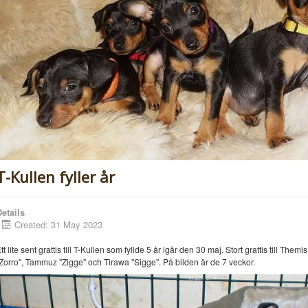
T-Kullen fyller år
etails
Created: 31 May 2023
tt lite sent grattis till T-Kullen som fyllde 5 år igår den 30 maj. Stort grattis till Them
Zorro", Tammuz "Zigge" och Tirawa "Sigge". På bilden är de 7 veckor.