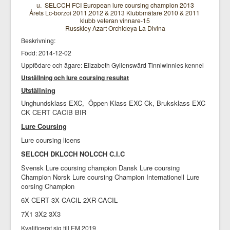
u. SELCCH FCI European lure coursing champion 2013
Årets Lc-borzoi 2011,2012 & 2013 Klubbmätare 2010 & 2011
klubb veteran vinnare-15
Russkiey Azart Orchideya La Divina
Beskrivning:
Född: 2014-12-02
Uppfödare och ägare: Elizabeth Gyllenswärd Tinniwinnies kennel
Utställning och lure coursing resultat
Utställning
Unghundsklass EXC, Öppen Klass EXC Ck, Bruksklass EXC
CK CERT CACIB BIR
Lure Coursing
Lure coursing licens
SELCCH DKLCCH NOLCCH C.I.C
Svensk Lure coursing champion Dansk Lure coursing
Champion Norsk Lure coursing Champion Internationell Lure
corsing Champion
6X CERT 3X CACIL 2XR-CACIL
7X1 3X2 3X3
Kvalificerat sig till EM 2019