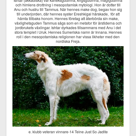
Ishtar (akkadiska) var kärleksgudinna, krigsgudinna, magigudinna
och himlens drottning i mesopotamisk mytologi. Hon är dotter till
Anu och hustru till Tammus. När hennes make dog, begav hon sig
till underjorden, där hennes syster Ereshkigal härskade, för att
hämta tillbaks honom. Hennes företag att återbörda sin make,
växlighetsguden Tammus sågs som en metafor för årstiderna och
jordbrukets växlingar. Ishtar dyrkades tillsammans med Anu i det
stora templet i Uruk. Hennes Sumeriska namn är Innana. Hennes
roll i den mesopotamiska religionen har vissa likheter med den
nordiska Freja.
e. klubb veteran vinnare-14 Teine Just So Jadite