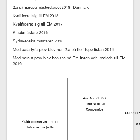
2:a på Europa mästerskapet 2018 I Danmark
Kvalificerat sig till EM 2018
Kvalificerat sig till EM 2017
Klubbmästare 2016
Sydsvenska mästaren 2016
Med bara fyra prov blev hon 2:a på tio i topp listan 2016
Med bara 3 prov blev hon 3:a på EM listan och kvalade till EM
2016
Am Dual Ch SC
Teine Nicolaus
Compernicu
USLCCH A
Klubb veteran vinnare-14
Ras
Teine just so jadite