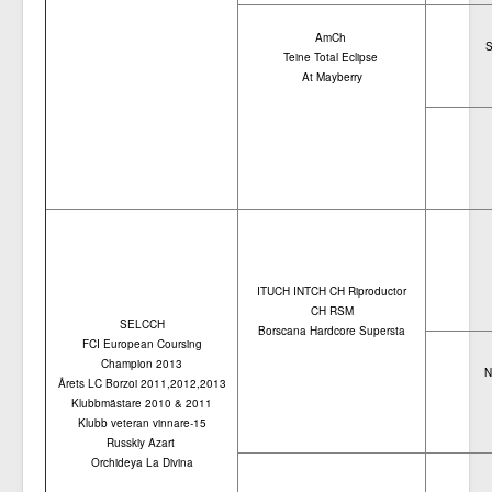
AmCh
S
Teine Total Eclipse
At Mayberry
ITUCH INTCH CH Riproductor
CH RSM
SELCCH
Borscana Hardcore Supersta
FCI European Coursing
Champion 2013
N
Årets LC Borzoi 2011,2012,2013
Klubbmästare 2010 & 2011
Klubb veteran vinnare-15
Russkiy Azart
Orchideya La Divina