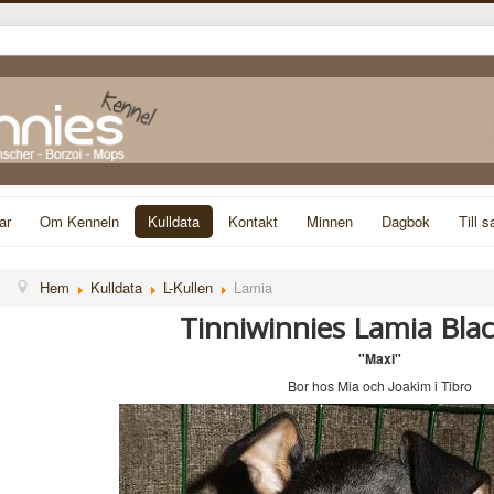
ar
Om Kenneln
Kulldata
Kontakt
Minnen
Dagbok
Till s
Hem
Kulldata
L-Kullen
Lamia
Tinniwinnies Lamia Bla
"Maxi"
Bor hos Mia och Joakim i Tibro