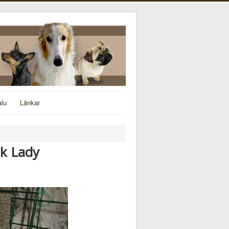
alu
Länkar
ck Lady