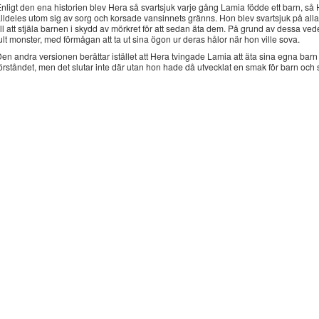
nligt den ena historien blev Hera så svartsjuk varje gång Lamia födde ett barn, så
lldeles utom sig av sorg och korsade vansinnets gränns. Hon blev svartsjuk på all
ill att stjäla barnen i skydd av mörkret för att sedan äta dem. På grund av dessa ved
ult monster, med förmågan att ta ut sina ögon ur deras hålor när hon ville sova.
en andra versionen berättar istället att Hera tvingade Lamia att äta sina egna barn 
örståndet, men det slutar inte där utan hon hade då utvecklat en smak för barn och 