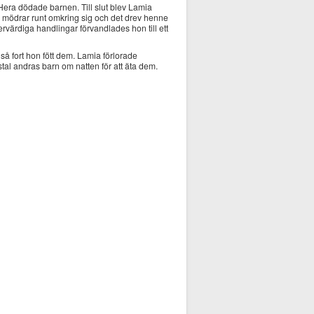
 Hera dödade barnen. Till slut blev Lamia
a mödrar runt omkring sig och det drev henne
ervärdiga handlingar förvandlades hon till ett
så fort hon fött dem. Lamia förlorade
stal andras barn om natten för att äta dem.