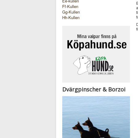
Ee-kullen
E
Ff-Kullen
a
Gg-Kullen
t
f
Hh-Kullen
D
f
Dvärgpinscher & Borzoi