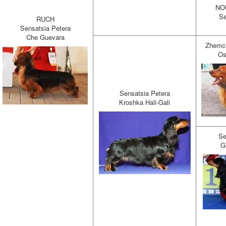
NO
Se
RUCH
Sensatsia Petera
Che Guevara
Zhemch
Os
Sensatsia Petera
Kroshka Hali-Gali
Se
G