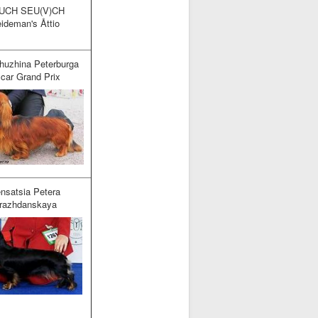
UCH SEU(V)CH
ideman's Åttio
uzhina Peterburga
car Grand Prix
nsatsia Petera
razhdanskaya