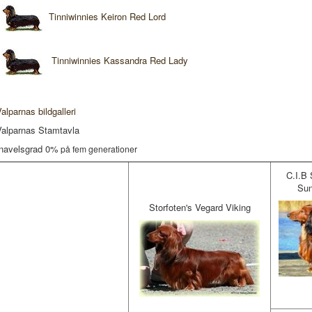
Tinniwinnies Keiron Red Lord
Tinniwinnies Kassandra Red Lady
alparnas bildgalleri
Valparnas Stamtavla
Inavelsgrad 0%
på fem generationer
C.I.B
Sun
Storfoten's Vegard Viking