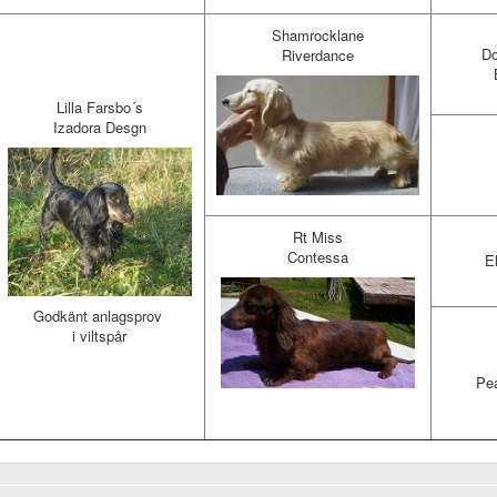
Shamrocklane
Do
Riverdance
Lilla Farsbo´s
Izadora Desgn
Rt Miss
Contessa
E
Godkänt anlagsprov
i viltspår
Pea