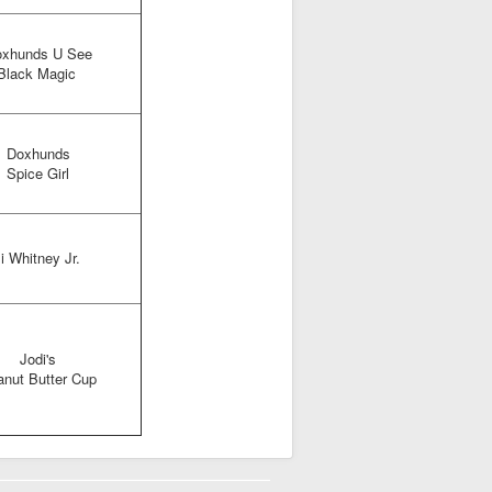
xhunds U See
Black Magic
Doxhunds
Spice Girl
li Whitney Jr.
Jodi's
nut Butter Cup