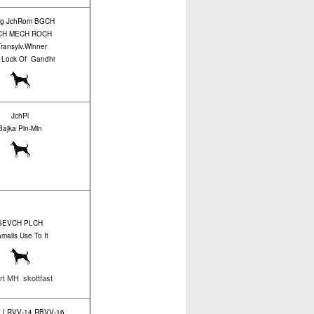
Bg JchRom BGCH
CH MECH ROCH
ransylv.Winner
d Lock Of Gandhi
JchPl
Bajka Pin-Min
SEVCH PLCH
malis Use To It
rt MH skottfast
 LRVV-14 RBVV-16