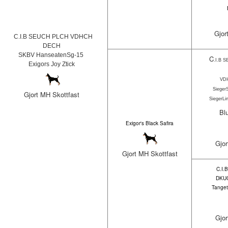
Gjor
C.I.B SEUCH PLCH VDHCH
DECH
SKBV HanseatenSg-15
C
.I.B 
Exigors Joy Ztick
VD
Sieger
Gjort MH Skottfast
SiegerL
Bl
Exigor's Black Safira
Gjor
Gjort MH Skottfast
C.I
DKU
Tanget
Gjor