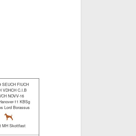
9 SEUCH FIUCH
 VDHCH C.I.B
VCH NOVV-16
Hanover-11 KBSg
os Lord Borassus
t MH Skottfast