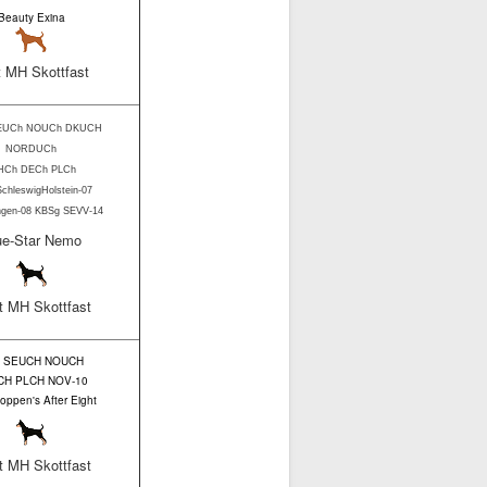
Beauty Exina
t MH Skottfast
SEUCh NOUCh DKUCH
NORDUCh
HCh DECh PLCh
SchleswigHolstein-07
ingen-08 KBSg SEVV-14
ue-Star Nemo
t MH Skottfast
.B SEUCH NOUCH
CH PLCH NOV-10
oppen's After Eight
t MH Skottfast