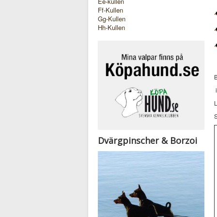
Ee-kullen
Ff-Kullen
Gg-Kullen
Hh-Kullen
B
i
L
Dvärgpinscher & Borzoi