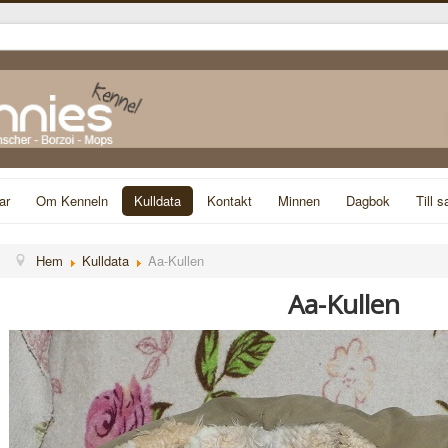
ar
Om Kenneln
Kulldata
Kontakt
Minnen
Dagbok
Till s
Hem
Kulldata
Aa-Kullen
Aa-Kullen