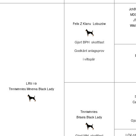
Jch
MD
JT
Felix Z Klanu Lobuzów
Wil
Gjort BPH skottfast
Godkänt anlagsprov
i viltspår
LRV-19
Tinniwinnies Minerva Black Lady
Ca
Tinniwinnies
Briseis Black Lady
Gjo
Gjort MH skottfast
LCV-10