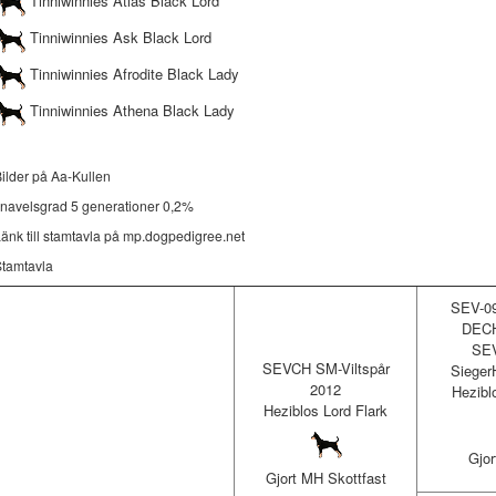
Tinniwinnies Atlas Black Lord
Tinniwinnies Ask Black Lord
Tinniwinnies Afrodite Black Lady
Tinniwinnies Athena Black Lady
ilder på Aa-Kullen
navelsgrad 5 generationer 0,2%
änk till stamtavla på mp.dogpedigree.net
Stamtavla
SEV-0
DECH
SE
SEVCH SM-Viltspår
Sieger
2012
Hezibl
Heziblos Lord Flark
Gjor
Gjort MH Skottfast