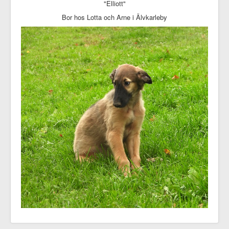
"Elliott"
Bor hos Lotta och Arne i Älvkarleby