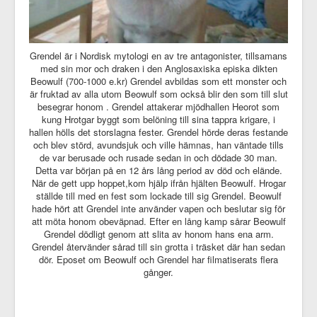
Grendel är i Nordisk mytologi en av tre antagonister, tillsamans
med sin mor och draken i den Anglosaxiska episka dikten
Beowulf (700-1000 e.kr) Grendel avbildas som ett monster och
är fruktad av alla utom Beowulf som också blir den som till slut
besegrar honom . Grendel attakerar mjödhallen Heorot som
kung Hrotgar byggt som belöning till sina tappra krigare, i
hallen hölls det storslagna fester. Grendel hörde deras festande
och blev störd, avundsjuk och ville hämnas, han väntade tills
de var berusade och rusade sedan in och dödade 30 man.
Detta var början på en 12 års lång period av död och elände.
När de gett upp hoppet,kom hjälp ifrån hjälten Beowulf. Hrogar
ställde till med en fest som lockade till sig Grendel. Beowulf
hade hört att Grendel inte använder vapen och beslutar sig för
att möta honom obeväpnad. Efter en lång kamp sårar Beowulf
Grendel dödligt genom att slita av honom hans ena arm.
Grendel återvänder sårad till sin grotta i träsket där han sedan
dör. Eposet om Beowulf och Grendel har filmatiserats flera
gånger.