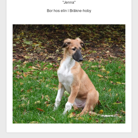
"Jenna"
Bor hos elin i Bräkne-hoby