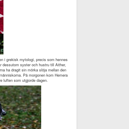
en i grekisk mytologi, precis som hennes
 dessutom syster och hustru till Aither,
na ha dragit sin mörka slöja mellan den
n åt människorna. På morgonen kom Hemera
e luften som utgjorde dagen.