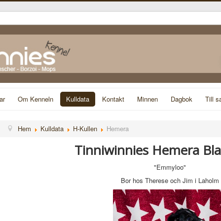
ar
Om Kenneln
Kulldata
Kontakt
Minnen
Dagbok
Till s
Hem
Kulldata
H-Kullen
Hemera
Tinniwinnies Hemera Bla
"Emmyloo"
Bor hos Therese och Jim i Laholm