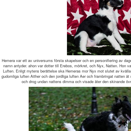
Hemera var ett av universums första skapelser och en personifiering av dag
namn antyder. ahon var dotter till Erebos, mörkret, och Nyx, Natten. Hon var
Luften. Enligt mytens berättelse ska Hemeras mor Nyx mot slutet av kvällar
gudomliga luften Aither och den jordliga luften Aer och frambringat natte
och drog undan nattens dimma och visade åter den skinande övr