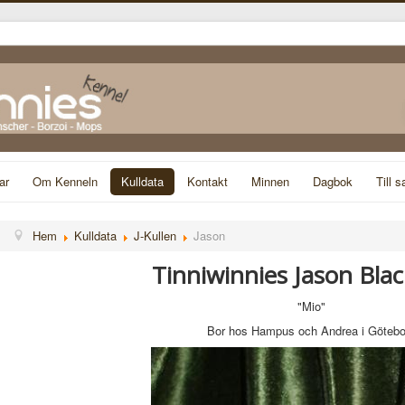
ar
Om Kenneln
Kulldata
Kontakt
Minnen
Dagbok
Till s
Hem
Kulldata
J-Kullen
Jason
Tinniwinnies Jason Blac
"Mio"
Bor hos Hampus och Andrea i Götebo