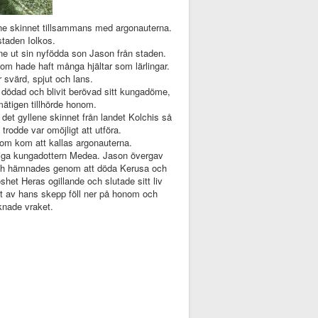
lene skinnet tillsammans med argonauterna.
staden Iolkos.
e ut sin nyfödda son Jason från staden.
om hade haft många hjältar som lärlingar.
svärd, spjut och lans.
t dödad och blivit berövad sitt kungadöme,
tmätigen tillhörde honom.
et gyllene skinnet från landet Kolchis så
trodde var omöjligt att utföra.
som kom att kallas argonauterna.
nniga kungadottern Medea. Jason övergav
och hämnades genom att döda Kerusa och
het Heras ogillande och slutade sitt liv
et av hans skepp föll ner på honom och
knade vraket.