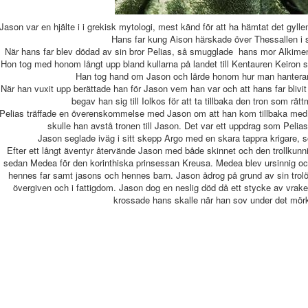
Jason var en hjälte i i grekisk mytologi, mest känd för att ha hämtat det gyl
Hans far kung Aison härskade över Thessallen i 
När hans far blev dödad av sin bror Pelias, så smugglade hans mor Alkimen
Hon tog med honom långt upp bland kullarna på landet till Kentauren Keiron s
Han tog hand om Jason och lärde honom hur man hanterar 
När han vuxit upp berättade han för Jason vem han var och att hans far blivi
begav han sig till Iolkos för att ta tillbaka den tron som rät
Pelias träffade en överenskommelse med Jason om att han kom tillbaka med d
skulle han avstå tronen till Jason. Det var ett uppdrag som Pelias 
Jason seglade iväg i sitt skepp Argo med en skara tappra krigare, 
Efter ett långt äventyr återvände Jason med både skinnet och den trollku
sedan Medea för den korinthiska prinsessan Kreusa. Medea blev ursinnig 
hennes far samt jasons och hennes barn. Jason ådrog på grund av sin trolös
övergiven och i fattigdom. Jason dog en neslig död då ett stycke av vrak
krossade hans skalle när han sov under det mör