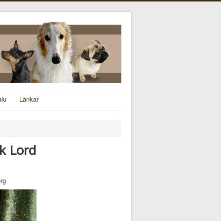
alu
Länkar
k Lord
rg