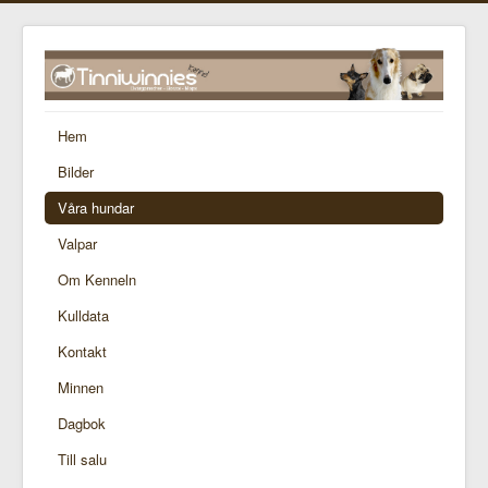
Hem
Bilder
Våra hundar
Valpar
Om Kenneln
Kulldata
Kontakt
Minnen
Dagbok
Till salu