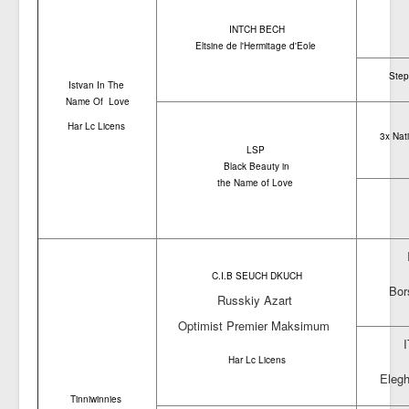
INTCH BECH
Eltsine de l'Hermitage d'Eole
Step
Istvan In The
Name Of Love
Har Lc Licens
3x Nat
LSP
Black Beauty in
the Name of Love
C.I.B SEUCH DKUCH
Bor
Russkiy Azart
Optimist Premier Maksimum
Har Lc Licens
Eleg
Tinniwinnies