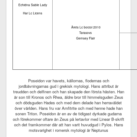
Echidna Sable Lady
Har Lc Licens
Årets Lc borzoi 2010
Tarasovs
Gernsey Flair
Poseidon var havets, källornas, flodernas och
jordbävningarnas gud i grekisk mytologi. Hans attribut är
treudden och delfinen och han skapade den första hästen. Han
är son till Kronos och Rhea, äldre bror till himmelsguden Zeus
och dödsguden Hades och med dem delade han herraväldet
över världen. Hans fru var Amfitrite och med henne hade han
sonen Triton. Poseidon är en av de tidigast dyrkade gudarna
och förekommer oftare än Zeus på lertavlor med Linear B-skrift
och det framkommer där att han varit huvudgud i Pylos. Hans
motsvarighet i romersk mytologi är Neptunus