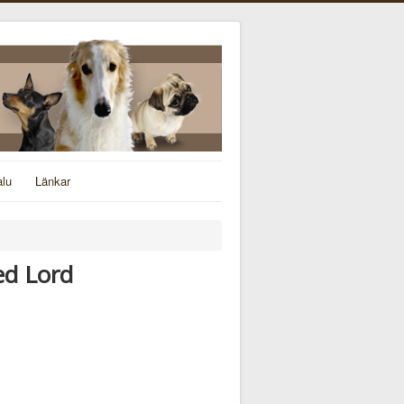
alu
Länkar
ed Lord