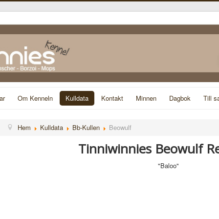
ar
Om Kenneln
Kulldata
Kontakt
Minnen
Dagbok
Till s
Hem
Kulldata
Bb-Kullen
Beowulf
Tinniwinnies Beowulf R
"Baloo"