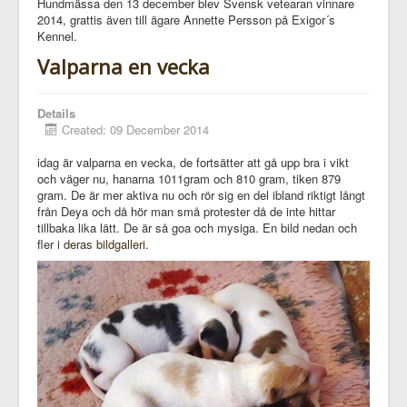
Hundmässa den 13 december blev Svensk vetearan vinnare
2014, grattis även till ägare Annette Persson på Exigor´s
Kennel.
Valparna en vecka
Details
Created: 09 December 2014
idag är valparna en vecka, de fortsätter att gå upp bra i vikt
och väger nu, hanarna 1011gram och 810 gram, tiken 879
gram. De är mer aktiva nu och rör sig en del ibland riktigt långt
från Deya och då hör man små protester då de inte hittar
tillbaka lika lätt. De är så goa och mysiga. En bild nedan och
fler i
deras bildgalleri.