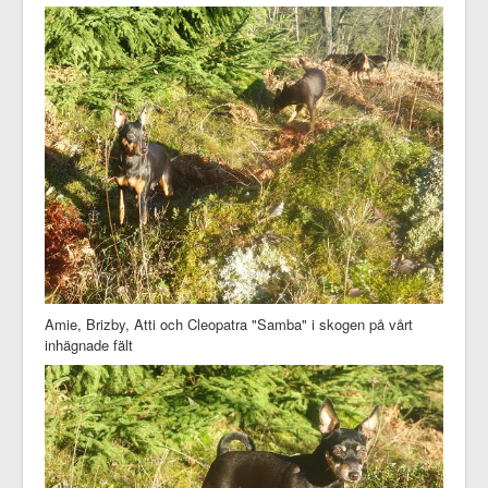
Amie, Brizby, Atti och Cleopatra "Samba" i skogen på vårt
inhägnade fält