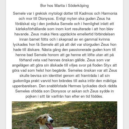
Bor hos Marita i Söderköping
Semele var i grekisk mytologi dotter till Kadmos och Harmonia
och mor till Dionysos. Enligt myten ska guden Zeus ha
förälskat sig i den jordiska Semele och i hemlighet inlett ett
kärleksförhållande som inom kort resulterade i att hon blev
havande. Zeus maka Hera upptäckte emellertid förbindelsen
innan barnet fötts och i skepnad av en gammal kvinna
lyckades hon få Semele att på att det var storguden Zeus hon
hade till älskare. Nästa gång den passionerade guden kom till
henne bad Semele honom att ge henne ett löfte utan att på
förhand veta vad hennes önskan gällde. Zeus som var
angelägen att göra sin älskade till viljes svor på floden Styx att
göra vad som helst hon begärde. Semeles önskan var att Zeus
skulle bevisa sin identitet genom att framträda i all sin
gudomliga prakt varvid hon brändes till aska inför den mäktiga
uppenbarelsen. Den snabbfotade Hermes lyckades dock rädda
Semeles ofödda son Dionysos ur askan och Zeus sydde in
pojken i sitt lår varifrån han efter en tid föddes.