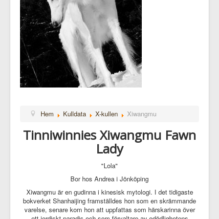
Hem
Kulldata
X-kullen
Xiwangmu
Tinniwinnies Xiwangmu Fawn
Lady
"Lola"
Bor hos Andrea i Jönköping
Xiwangmu är en gudinna i kinesisk mytologi. I det tidigaste
bokverket Shanhaijing framställdes hon som en skrämmande
varelse, senare kom hon att uppfattas som härskarinna över
ett jordiskt paradis och som förvaltare av odödlighetens