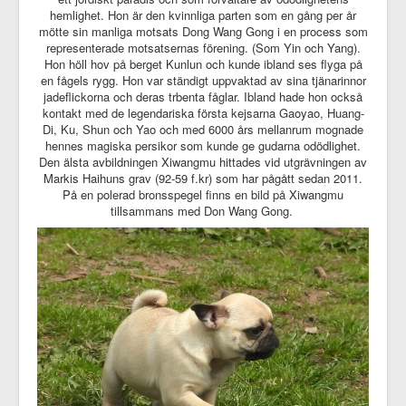
hemlighet. Hon är den kvinnliga parten som en gång per år
mötte sin manliga motsats Dong Wang Gong i en process som
representerade motsatsernas förening. (Som Yin och Yang).
Hon höll hov på berget Kunlun och kunde ibland ses flyga på
en fågels rygg. Hon var ständigt uppvaktad av sina tjänarinnor
jadeflickorna och deras trbenta fåglar. Ibland hade hon också
kontakt med de legendariska första kejsarna Gaoyao, Huang-
Di, Ku, Shun och Yao och med 6000 års mellanrum mognade
hennes magiska persikor som kunde ge gudarna odödlighet.
Den älsta avbildningen Xiwangmu hittades vid utgrävningen av
Markis Haihuns grav (92-59 f.kr) som har pågått sedan 2011.
På en polerad bronsspegel finns en bild på Xiwangmu
tillsammans med Don Wang Gong.