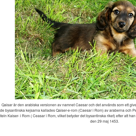
Qaisar är den arabiska versionen av namnet Caesar och det används som ett giv
de bysantinska kejsarna kallades Qaiser-e-rom (Caesar i Rom) av araberna och P
titeln Kaiser- i Rom ( Ceasar i Rom, vilket betyder det bysantinska riket) efter att h
den 29 maj 1453.