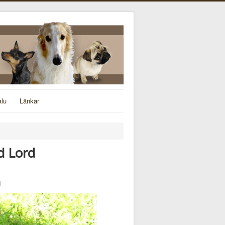
alu
Länkar
d Lord
d