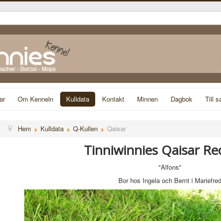
ar
Om Kenneln
Kulldata
Kontakt
Minnen
Dagbok
Till s
Hem
Kulldata
Q-Kullen
Qaisar
Tinniwinnies Qaisar Re
"Alfons"
Bor hos Ingela och Bernt i Mariefre