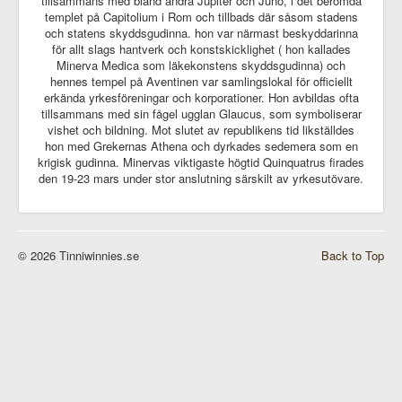
tillsammans med bland andra Jupiter och Juno, i det berömda
templet på Capitolium i Rom och tillbads där såsom stadens
och statens skyddsgudinna. hon var närmast beskyddarinna
för allt slags hantverk och konstskicklighet ( hon kallades
Minerva Medica som läkekonstens skyddsgudinna) och
hennes tempel på Aventinen var samlingslokal för officiellt
erkända yrkesföreningar och korporationer. Hon avbildas ofta
tillsammans med sin fågel ugglan Glaucus, som symboliserar
vishet och bildning. Mot slutet av republikens tid likställdes
hon med Grekernas Athena och dyrkades sedemera som en
krigisk gudinna. Minervas viktigaste högtid Quinquatrus firades
den 19-23 mars under stor anslutning särskilt av yrkesutövare.
© 2026 Tinniwinnies.se
Back to Top