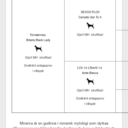
SEVCH PLCH
Camalis Use To It
Gjort MH skottfast
Tinniwinnies
Briseis Black Lady
Gjort MH skottfast
Godkänt anlagsprov
LCV-10 LRvetV-14
i viltspår
Amie-Bisous
Gjort MH skottfast
Godkänt anlagsprov
i viltspår
Minerva är en gudinna i romersk mytologi som dyrkas