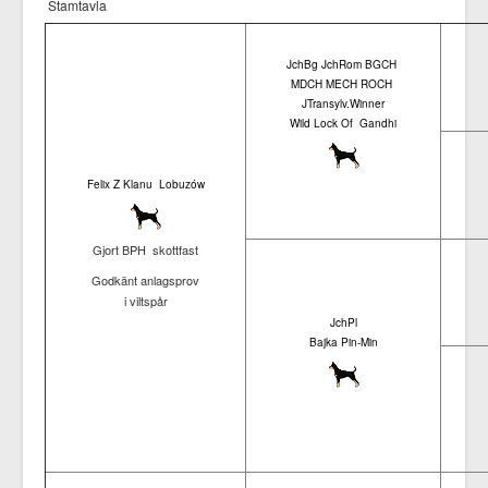
Stamtavla
JchBg JchRom BGCH
MDCH MECH ROCH
JTransylv.Winner
Wild Lock Of Gandhi
Felix Z Klanu Lobuzów
Gjort BPH skottfast
Godkänt anlagsprov
i viltspår
JchPl
Bajka Pin-Min