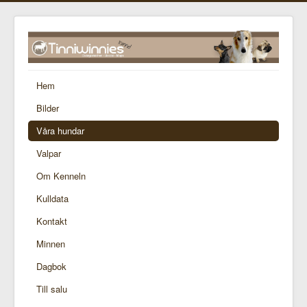
Hem
Bilder
Våra hundar
Valpar
Om Kenneln
Kulldata
Kontakt
Minnen
Dagbok
Till salu