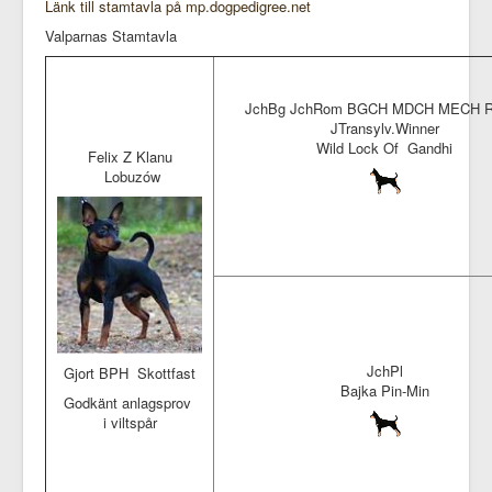
Länk till stamtavla på mp.dogpedigree.net
Valparnas Stamtavla
JchBg JchRom BGCH MDCH MECH 
JTransylv.Winner
Wild Lock Of Gandhi
Felix Z Klanu
Lobuzów
JchPl
Gjort BPH Skottfast
Bajka Pin-Min
Godkänt anlagsprov
i viltspår